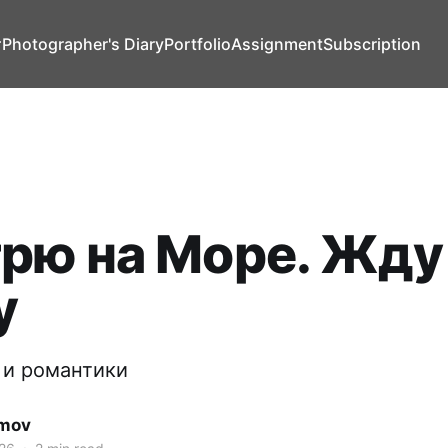
т
Photographer's Diary
Portfolio
Assignment
Subscription
рю на Море. Жду
у
 и романтики
imov