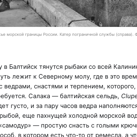
ье морской границы России. Катер пограничной службы (справа). 
 в Балтийск тянутся рыбаки со всей Калини
путь лежит к Северному молу, где в это вре
с ведрами, снастями и терпением, которого,
ребуется. Салака — балтийская сельдь,
Clup
ет густо, и за пару часов ведра наполняютс
рыбой, еще пахнущей холодной морской вод
«самодур» — простую снасть с голыми крюч
соб, в котором есть что-то от ремесла, а ч