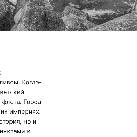
ю
ливом. Когда-
оветский
 флота. Город
жих империях.
стория, но и
инктами и