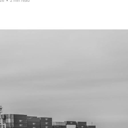
26
•
2 min read