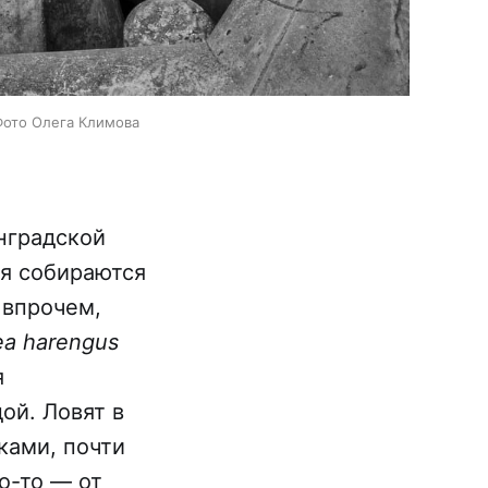
Фото Олега Климова
нградской
мя собираются
 впрочем,
ea harengus
я
ой. Ловят в
ками, почти
то-то — от