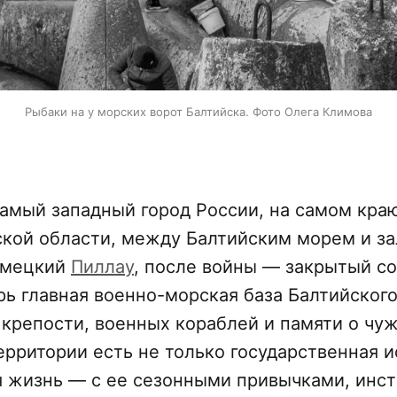
Рыбаки на у морских ворот Балтийска. Фото Олега Климова
амый западный город России, на самом кра
кой области, между Балтийским морем и за
немецкий
Пиллау
, после войны — закрытый с
ерь главная военно-морская база Балтийского
, крепости, военных кораблей и памяти о чу
ерритории есть не только государственная и
 жизнь — с ее сезонными привычками, инст