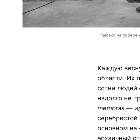
Рыбаки на побереж
Каждую весну
области. Их 
сотни людей 
надолго не т
membras
— ид
серебристой 
основном на 
архаичный спо