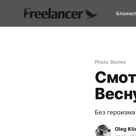
Блокно
Photo Stories
Смот
Весн
Без героизма
Oleg Kl