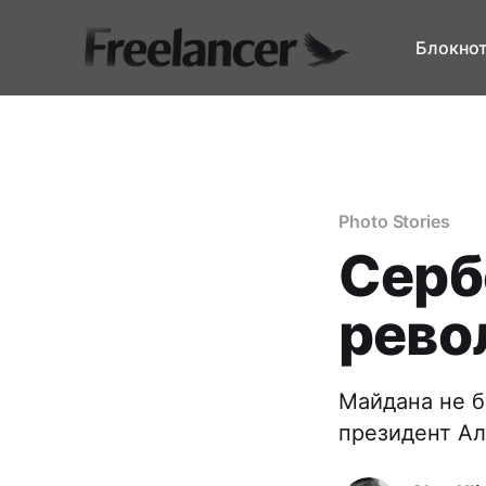
Блокно
Photo Stories
Серб
рево
Майдана не б
президент Ал