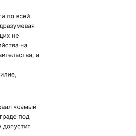
и по всей
одразумевая
щих не
ийства на
ительства, а
илие,
овал «самый
граде под
не допустит