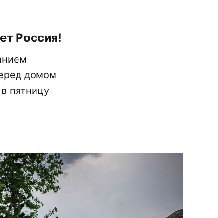
ет Россия!
анием
еред домом
 в пятницу