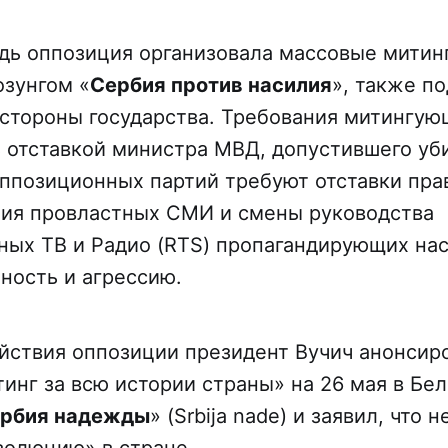
дь оппозиция организовала массовые митинг
озунгом «
Сербия против насилия
», также п
 стороны государства. Требования митингую
 отставкой министра МВД, допустившего уб
оппозиционных партий требуют отставки прав
тия провластных СМИ и смены руководства
ных ТВ и Радио (RTS) пропагандирующих нас
ность и агрессию.
ействия оппозиции президент Вучич анонсир
инг за всю истории страны» на 26 мая в Бел
рбия надежды
» (Srbija nade) и заявил, что 