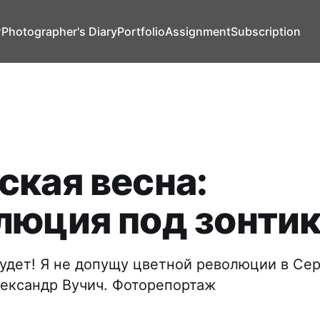
т
Photographer's Diary
Portfolio
Assignment
Subscription
ская весна:
люция под зонти
удет! Я не допущу цветной революции в Сер
ександр Вучич. Фоторепортаж