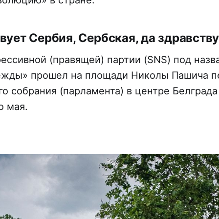
волюцию» в стране.
вует Сербия, Сербская, да здравству
ессивной (правящей) партии (SNS) под назв
ежды» прошел на площади Николы Пашича п
о собрания (парламента) в центре Белграда
о мая.