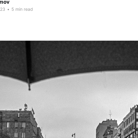
imov
023
•
5 min read