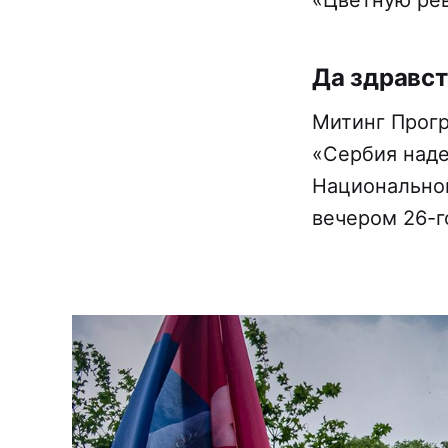
«Цветную ре
Да здравст
Митинг Прогр
«Сербия над
Национальног
вечером 26-г