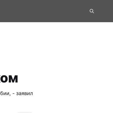
ком
бии, - заявил