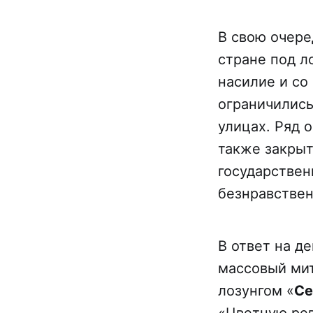
В свою очере
стране под л
насилие и со
ограничились
улицах. Ряд 
также закры
государствен
безнравствен
В ответ на д
массовый мит
лозунгом «
Се