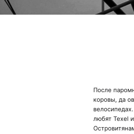
После паромн
коровы, да о
велосипедах
любят Texel 
Островитянам