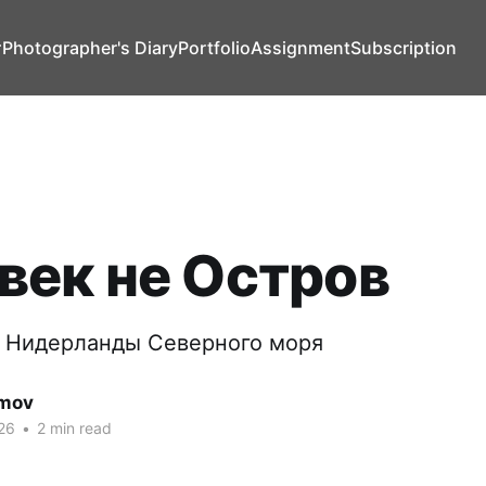
т
Photographer's Diary
Portfolio
Assignment
Subscription
век не Остров
. Нидерланды Северного моря
imov
26
•
2 min read