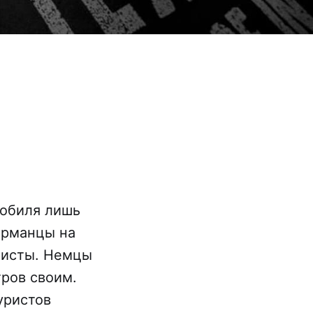
мобиля лишь
ерманцы на
ристы. Немцы
тров своим.
уристов