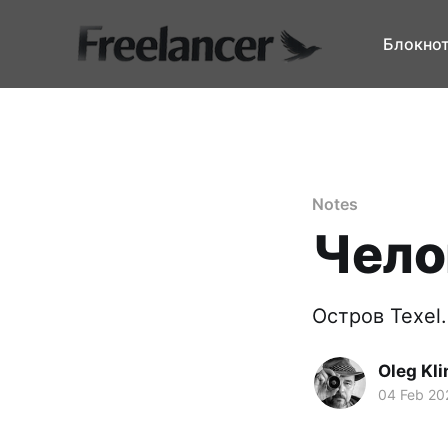
Блокно
Notes
Чело
Остров Texel
Oleg Kl
04 Feb 20