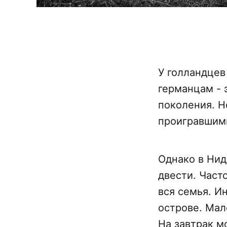
У голландцев
германцам - 
поколения. Н
проигравшим
Однако в Нид
двести. Част
вся семья. И
острове. Мал
На завтрак м