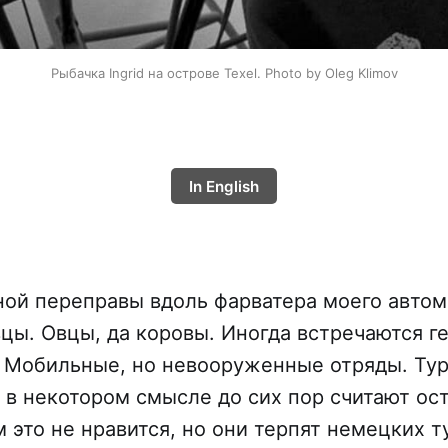
Рыбачка Ingrid на острове Texel. Photo by Oleg Klimov
In English
ой переправы вдоль фарватера моего авто
вцы. Овцы, да коровы. Иногда встречаются г
. Мобильные, но невооруженные отряды. Ту
и в некотором смысле до сих пор считают ос
 это не нравится, но они терпят немецких т