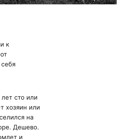
и к
 от
 себя
 лет сто или
т хозяин или
оселился на
оре. Дешево.
омлет и